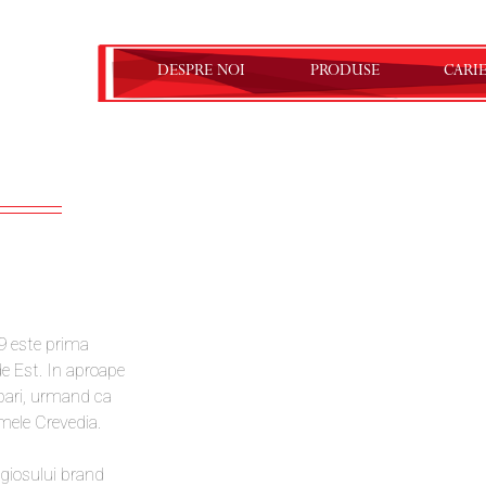
DESPRE NOI
PRODUSE
CARI
59 este prima
de Est. In aproape
mbari, urmand ca
mele Crevedia.
igiosului brand