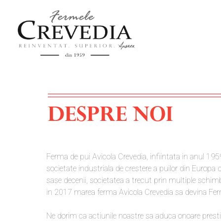
DESPRE NOI
Ferma de pui Avicola Crevedia, infiintata in anul 19
societate industriala de crestere a puilor din Europa 
sase decenii, societatea a trecut prin multiple schi
in 2017 marea ferma Avicola Crevedia sa devina Fer
Ne dorim ca actiunile noastre sa aduca onoare prest