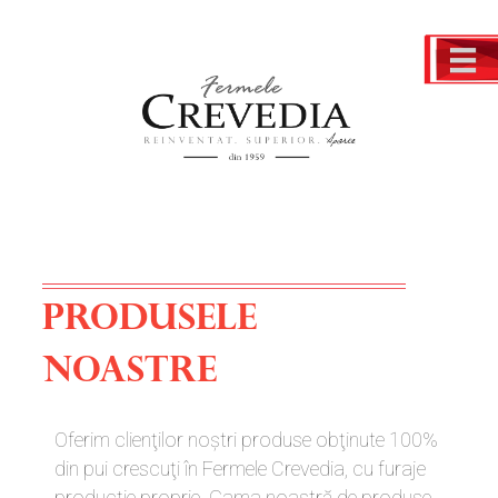
PRODUSELE
NOASTRE
Oferim clienţilor noştri produse obţinute 100%
din pui crescuţi în Fermele Crevedia, cu furaje
producţie proprie. Gama noastră de produse