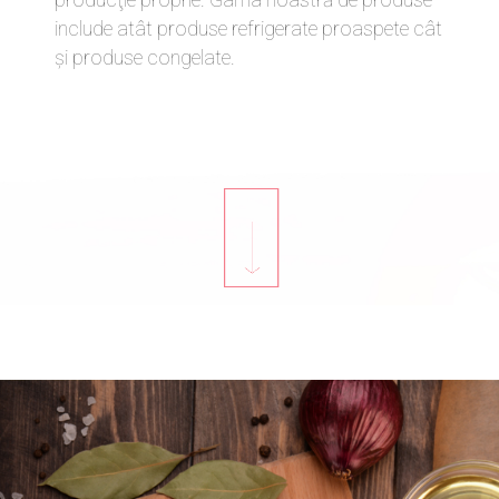
include atât produse refrigerate proaspete cât
şi produse congelate.