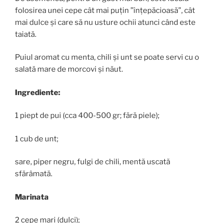
folosirea unei cepe cât mai puțin ”înțepăcioasă”, cât
mai dulce și care să nu usture ochii atunci când este
taiată.
Puiul aromat cu menta, chili și unt se poate servi cu o
salată mare de morcovi și năut.
Ingrediente:
1 piept de pui (cca 400-500 gr; fără piele);
1 cub de unt;
sare, piper negru, fulgi de chili, mentă uscată
sfărâmată.
Marinata
2 cepe mari (dulci);