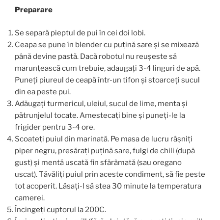
Preparare
Se separă pieptul de pui în cei doi lobi.
Ceapa se pune în blender cu puțină sare și se mixează
până devine pastă. Dacă robotul nu reușeste să
marunțească cum trebuie, adaugați 3-4 linguri de apă.
Puneți piureul de ceapă într-un tifon și stoarceți sucul
din ea peste pui.
Adăugați turmericul, uleiul, sucul de lime, menta și
pătrunjelul tocate. Amestecați bine și puneți-le la
frigider pentru 3-4 ore.
Scoateți puiul din marinată. Pe masa de lucru râșniți
piper negru, presărați puțină sare, fulgi de chili (după
gust) și mentă uscată fin sfărâmată (sau oregano
uscat). Tăvăliți puiul prin aceste condiment, să fie peste
tot acoperit. Lăsați-l să stea 30 minute la temperatura
camerei.
Încingeți cuptorul la 200C.