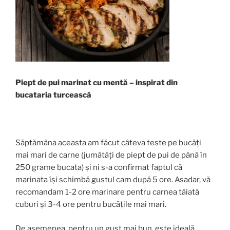
Piept de pui marinat cu mentă –
inspirat din
bucataria turcească
Săptămâna aceasta am făcut câteva teste pe bucăți
mai mari de carne (jumătăți de piept de pui de până în
250 grame bucata) și ni s-a confirmat faptul că
marinata își schimbă gustul cam după 5 ore. Asadar, vă
recomandam 1-2 ore marinare pentru carnea tăiată
cuburi și 3-4 ore pentru bucățile mai mari.
De asemenea, pentru un gust mai bun, este ideală