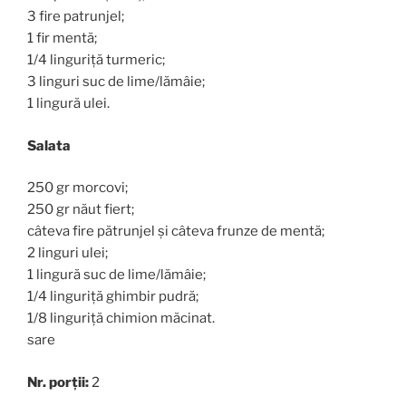
3 fire patrunjel;
1 fir mentă;
1/4 linguriță turmeric;
3 linguri suc de lime/lămâie;
1 lingură ulei.
Salata
250 gr morcovi;
250 gr năut fiert;
câteva fire pătrunjel și câteva frunze de mentă;
2 linguri ulei;
1 lingură suc de lime/lămâie;
1/4 linguriță ghimbir pudră;
1/8 linguriță chimion măcinat.
sare
Nr. porții:
2