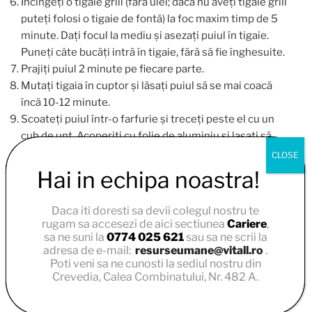
Încingeți o tigaie grill (fără ulei; dăcă nu aveți tigaie grill
puteți folosi o tigaie de fontă) la foc maxim timp de 5
minute. Dați focul la mediu și asezați puiul în tigaie.
Puneți câte bucăți intră în tigaie, fără să fie înghesuite.
Prajiți puiul 2 minute pe fiecare parte.
Mutați tigaia în cuptor și lăsați puiul să se mai coacă
încă 10-12 minute.
Scoateți puiul într-o farfurie și treceți peste el cu un
cub de unt. Acoperiți cu folie de aluminiu și lasați să
stea 5 minute.
Pentru salată amestecați morcovul răzuit și năutul.
Presărați puțină sare și gustați. Adăugați verdețuri
tocate. Amestecați uleiul cu sucul de lămâie, ghimbirul
Daca iti doresti sa devii colegul nostru te
și chimionul și turnați peste legume.
rugam sa accesezi de aici sectiunea
Cariere
,
Serviți pieptul de pui cald cu salată și eventual orez cu
sa ne suni la
0774 025 621
sau sa ne scrii la
adresa de e-mail:
resurseumane@vitall.ro
.
verdețuri.
Poti veni sa ne cunosti la sediul nostru din
Crevedia, Calea Combinatului, Nr. 482 A.
PUBLICAT
APRILIE 2, 2018