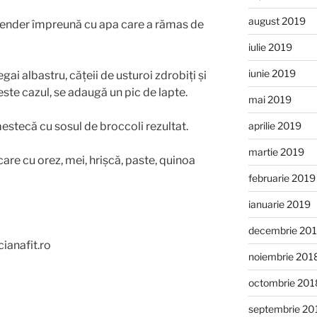
august 2019
 blender împreună cu apa care a rămas de
iulie 2019
iunie 2019
i albastru, cățeii de usturoi zdrobiți și
este cazul, se adaugă un pic de lapte.
mai 2019
aprilie 2019
estecă cu sosul de broccoli rezultat.
martie 2019
are cu orez, mei, hrișcă, paste, quinoa
februarie 2019
ianuarie 2019
decembrie 20
ianafit.ro
noiembrie 201
octombrie 201
septembrie 20