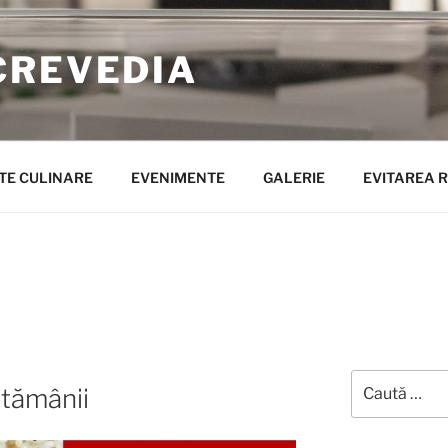
CREVEDIA
TE CULINARE
EVENIMENTE
GALERIE
EVITAREA R
Caută
tămânii
după: