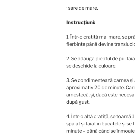
· sare de mare.
Instrucțiuni:
1. Într-o cratiță mai mare, se p
fierbinte până devine transluci
2. Se adaugă pieptul de pui tăi
se deschide la culoare.
3. Se condimentează carnea și s
aproximativ 20 de minute. Carne
amestecă, și, dacă este necesa
după gust.
4. Într-o altă cratiță, se toarnă
spălat și tăiat în bucățele și s
minute – până când se înmoaie