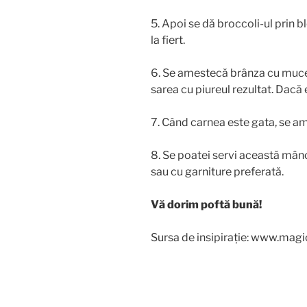
5. Apoi se dă broccoli-ul prin
la fiert.
6. Se amestecă brânza cu mucega
sarea cu piureul rezultat. Dacă 
7. Când carnea este gata, se am
8. Se poatei servi această mânc
sau cu garniture preferată.
Vă dorim poftă bună!
Sursa de insipirație: www.magic