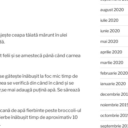
august 2020
iulie 2020
iunie 2020
răjește ceapa tăiată mărunt în ulei
mai 2020
dă.
aprilie 2020
at felii și se amestecă până când carnea
martie 2020
februarie 2020
e gătește înăbușit la foc mic timp de
a se verifică din când în când și se
ianuarie 2020
r,se mai adaugă puțină apă. Se sărează
decembrie 20
noiembrie 201
 1 cană de apă fierbinte peste broccoli-ul
octombrie 201
e fierbe înăbușit timp de aproximativ 10
.
septembrie 20