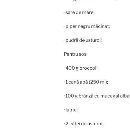
· sare de mare;
· piper negru măcinat;
· pudră de usturoi;
Pentru sos:
· 400 g broccoli;
· 1 cană apă (250 ml);
· 100 g brânză cu mucegai alba
· lapte;
· 2 căței de usturoi;