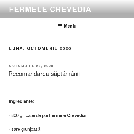
Sari
FERMELE CREVEDIA
la
conținut
Meniu
LUNĂ:
OCTOMBRIE 2020
PUBLICAT
OCTOMBRIE 26, 2020
PE
Recomandarea săptămânii
Ingrediente:
· 800 g ficăţei de pui
Fermele Crevedia
;
· sare grunjoasă;