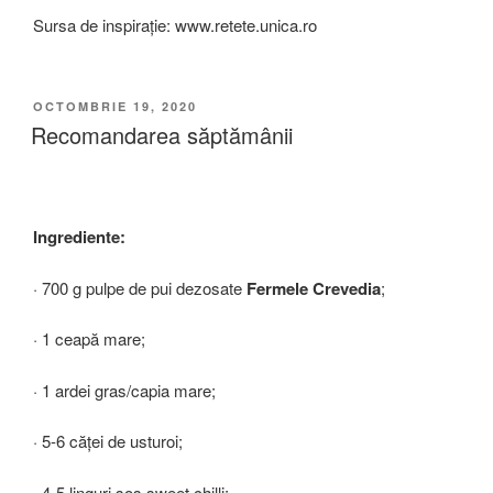
Sursa de inspirație: www.retete.unica.ro
PUBLICAT
OCTOMBRIE 19, 2020
PE
Recomandarea săptămânii
Ingrediente:
· 700 g pulpe de pui dezosate
Fermele Crevedia
;
· 1 ceapă mare;
· 1 ardei gras/capia mare;
· 5-6 căței de usturoi;
· 4-5 linguri sos sweet chilli;