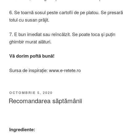
6. Se toarnă sosul peste cartofii de pe platou. Se presară
totul cu susan prăjit.
7. E bun imediat sau reîncălzit. Se poate toca și puțin
ghimbir murat alături.
Vă dorim poftă bună!
Sursa de inspirație: www.e-retete.ro
PUBLICAT
OCTOMBRIE 5, 2020
PE
Recomandarea săptămânii
Ingrediente: