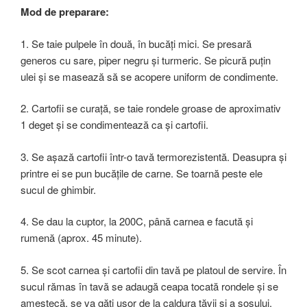
Mod de preparare:
1. Se taie pulpele în două, în bucăți mici. Se presară
generos cu sare, piper negru și turmeric. Se picură puțin
ulei și se masează să se acopere uniform de condimente.
2. Cartofii se curață, se taie rondele groase de aproximativ
1 deget și se condimentează ca și cartofii.
3. Se așază cartofii într-o tavă termorezistentă. Deasupra și
printre ei se pun bucățile de carne. Se toarnă peste ele
sucul de ghimbir.
4. Se dau la cuptor, la 200C, până carnea e facută și
rumenă (aprox. 45 minute).
5. Se scot carnea și cartofii din tavă pe platoul de servire. În
sucul rămas în tavă se adaugă ceapa tocată rondele și se
amestecă, se va găti ușor de la caldura tăvii și a sosului.