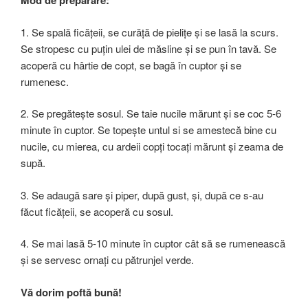
Mod de preparare:
1. Se spală ficăţeii, se curăţă de pieliţe şi se lasă la scurs.
Se stropesc cu puţin ulei de măsline şi se pun în tavă. Se
acoperă cu hârtie de copt, se bagă în cuptor şi se
rumenesc.
2. Se pregăteşte sosul. Se taie nucile mărunt şi se coc 5-6
minute în cuptor. Se topeşte untul si se amestecă bine cu
nucile, cu mierea, cu ardeii copţi tocaţi mărunt şi zeama de
supă.
3. Se adaugă sare şi piper, după gust, şi, după ce s-au
făcut ficăţeii, se acoperă cu sosul.
4. Se mai lasă 5-10 minute în cuptor cât să se rumenească
şi se servesc ornaţi cu pătrunjel verde.
Vă dorim poftă bună!