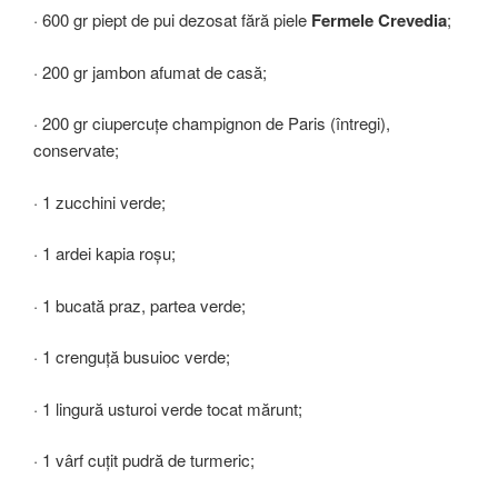
· 600 gr piept de pui dezosat fără piele
Fermele Crevedia
;
· 200 gr jambon afumat de casă;
· 200 gr ciupercuțe champignon de Paris (întregi),
conservate;
· 1 zucchini verde;
· 1 ardei kapia roșu;
· 1 bucată praz, partea verde;
· 1 crenguță busuioc verde;
· 1 lingură usturoi verde tocat mărunt;
· 1 vârf cuțit pudră de turmeric;