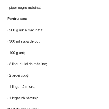
· piper negru măcinat;
Pentru sos:
· 200 g nucă măcinată;
· 300 ml supă de pui;
· 100 g unt;
· 3 linguri ulei de măsline;
· 2 ardei copţi;
· 1 linguriță miere;
· 1 legatură pătrunjel