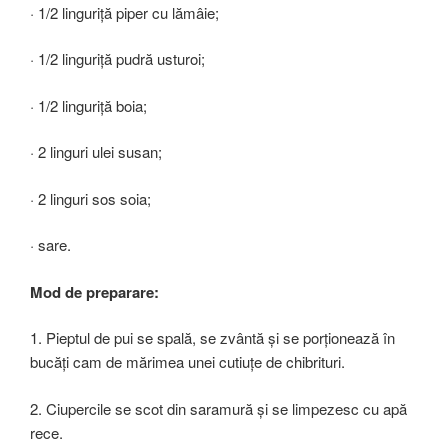
· 1/2 linguriță piper cu lămâie;
· 1/2 linguriță pudră usturoi;
· 1/2 linguriță boia;
· 2 linguri ulei susan;
· 2 linguri sos soia;
· sare.
Mod de preparare:
1. Pieptul de pui se spală, se zvântă și se porționează în
bucăți cam de mărimea unei cutiuțe de chibrituri.
2. Ciupercile se scot din saramură și se limpezesc cu apă
rece.