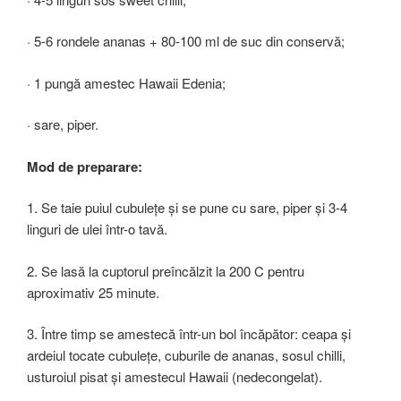
· 5-6 rondele ananas + 80-100 ml de suc din conservă;
· 1 pungă amestec Hawaii Edenia;
· sare, piper.
Mod de preparare:
1. Se taie puiul cubulețe și se pune cu sare, piper și 3-4
linguri de ulei într-o tavă.
2. Se lasă la cuptorul preîncălzit la 200 C pentru
aproximativ 25 minute.
3. Între timp se amestecă într-un bol încăpător: ceapa și
ardeiul tocate cubulețe, cuburile de ananas, sosul chilli,
usturoiul pisat și amestecul Hawaii (nedecongelat).