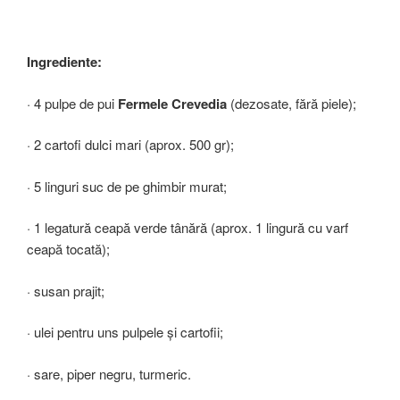
Ingrediente:
· 4 pulpe de pui
Fermele Crevedia
(dezosate, fără piele);
· 2 cartofi dulci mari (aprox. 500 gr);
· 5 linguri suc de pe ghimbir murat;
· 1 legatură ceapă verde tânără (aprox. 1 lingură cu varf
ceapă tocată);
· susan prajit;
· ulei pentru uns pulpele și cartofii;
· sare, piper negru, turmeric.