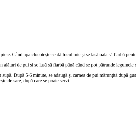
 și piele. Când apa clocotește se dă focul mic și se lasă oala să fiarbă p
un alături de pui și se lasă să fiarbă până când se pot pătrunde legumele c
n supă. După 5-6 minute, se adaugă și carnea de pui mărunțită după gust, 
ște de sare, după care se poate servi.