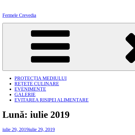
Sari
la
Fermele Crevedia
conținut
PROTECȚIA MEDIULUI
REȚETE CULINARE
EVENIMENTE
GALERIE
EVITAREA RISIPEI ALIMENTARE
Lună:
iulie 2019
Publicat
iulie 29, 2019
iulie 29, 2019
pe