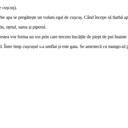
e cușcuș).
ierbe apa se pregătește un volum egal de cușcuș. Când începe să fiarbă ap
, oțetul, sarea și piperul.
tea vor forma un sos prin care trecem bucățile de piept de pui înainte de
d. Între timp cușcușul s-a umflat și este gata. Se amestecă cu mango-ul pr