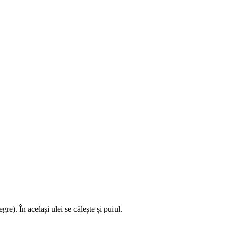
re). În același ulei se călește și puiul.
.