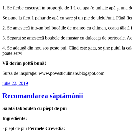
1. Se fierbe cușcușul în proporție de 1:1 cu apa (o unitate apă și una d
Se pune la fiert 1 pahar de apă cu sare și un pic de uleiul/unt. Până f
2. Se amestecă într-un bol bucățile de mango cu chimen, ceapa tăiată fin
3. Separat se amestecă boabele de muștar cu dulceața de portocale. Aces
4. Se adaugă din nou sos peste pui. Când este gata, se ține puiul la cal
poate servi.
Vă dorim poftă bună!
Sursa de inspirație: www.povesticulinare.blogspot.com
Publicat
iulie 22, 2019
pe
Recomandarea săptămânii
Salată tabbouleh cu piept de pui
Ingrediente:
· piept de pui
Fermele Crevedia
;