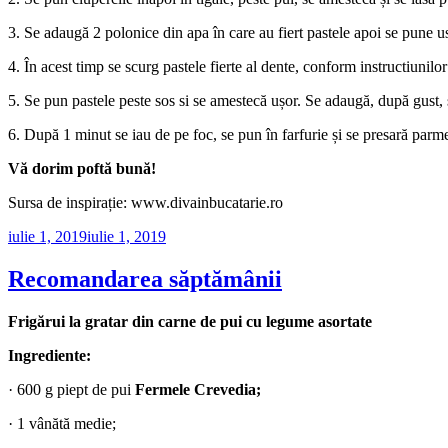
3. Se adaugă 2 polonice din apa în care au fiert pastele apoi se pune u
4. În acest timp se scurg pastele fierte al dente, conform instructiunilo
5. Se pun pastele peste sos si se amestecă ușor. Se adaugă, după gust, 
6. După 1 minut se iau de pe foc, se pun în farfurie și se presară parme
Vă dorim poftă bună!
Sursa de inspirație: www.divainbucatarie.ro
Publicat
iulie 1, 2019
iulie 1, 2019
pe
Recomandarea săptămânii
Frigărui la gratar din carne de pui cu legume asortate
Ingrediente:
· 600 g piept de pui
Fermele Crevedia;
· 1 vânătă medie;