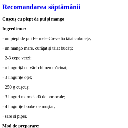
Recomandarea săptămânii
Cușcuș cu piept de pui și mango
Ingrediente:
· un piept de pui Fermele Crevedia tăiat cubulețe;
· un mango mare, curățat și tăiat bucăți;
· 2-3 cepe verzi;
· o linguriță cu vârf chimen măcinat;
· 3 lingurițe oțet;
· 250 g cușcuș;
· 3 linguri marmeladă de portocale;
· 4 lingurițe boabe de muștar;
· sare și piper.
Mod de preparare: