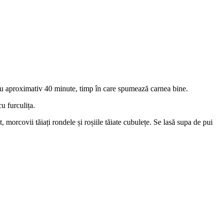
entru aproximativ 40 minute, timp în care spumează carnea bine.
u furculița.
morcovii tăiați rondele și roșiile tăiate cubulețe. Se lasă supa de pui