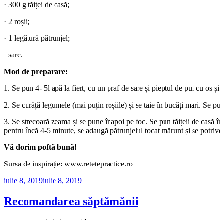
· 300 g tăiței de casă;
· 2 roșii;
· 1 legătură pătrunjel;
· sare.
Mod de preparare:
1. Se pun 4- 5l apă la fiert, cu un praf de sare și pieptul de pui cu os
2. Se curăță legumele (mai puțin roșiile) și se taie în bucăți mari. Se p
3. Se strecoară zeama și se pune înapoi pe foc. Se pun tăițeii de casă î
pentru încă 4-5 minute, se adaugă pătrunjelul tocat mărunt și se potrive
Vă dorim poftă bună!
Sursa de inspirație: www.retetepractice.ro
Publicat
iulie 8, 2019
iulie 8, 2019
pe
Recomandarea săptămănii