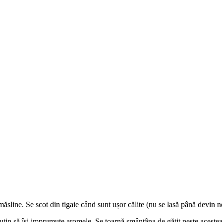
măsline. Se scot din tigaie când sunt ușor călite (nu se lasă până devin neg
 puțin să își imprumute aromele. Se toarnă smântâna de gătit peste acestea