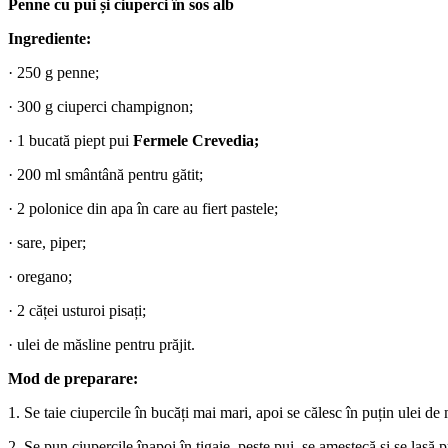
Penne cu pui și ciuperci în sos alb
Ingrediente:
· 250 g penne;
· 300 g ciuperci champignon;
· 1 bucată piept pui
Fermele Crevedia;
· 200 ml smântână pentru gătit;
· 2 polonice din apa în care au fiert pastele;
· sare, piper;
· oregano;
· 2 căței usturoi pisați;
· ulei de măsline pentru prăjit.
Mod de preparare:
1. Se taie ciupercile în bucăți mai mari, apoi se călesc în puțin ulei de 
2. Se pun ciupercile înapoi în tigaie, peste pui, se amestecă și se lasă