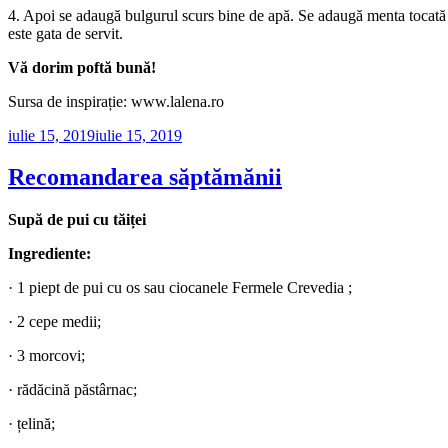
4. Apoi se adaugă bulgurul scurs bine de apă. Se adaugă menta tocată mă
este gata de servit.
Vă dorim poftă bună!
Sursa de inspirație: www.lalena.ro
Publicat
iulie 15, 2019
iulie 15, 2019
pe
Recomandarea săptămănii
Supă de pui cu tăiței
Ingrediente:
· 1 piept de pui cu os sau ciocanele Fermele Crevedia ;
· 2 cepe medii;
· 3 morcovi;
· rădăcină păstârnac;
· țelină;