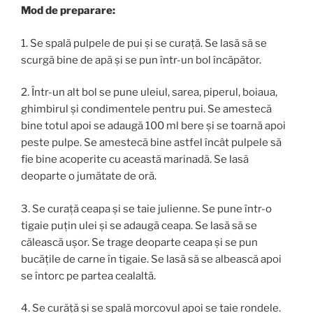
Mod de preparare:
1. Se spală pulpele de pui și se curață. Se lasă să se
scurgă bine de apă și se pun într-un bol încăpător.
2. Într-un alt bol se pune uleiul, sarea, piperul, boiaua,
ghimbirul și condimentele pentru pui. Se amestecă
bine totul apoi se adaugă 100 ml bere și se toarnă apoi
peste pulpe. Se amestecă bine astfel încât pulpele să
fie bine acoperite cu această marinadă. Se lasă
deoparte o jumătate de oră.
3. Se curață ceapa și se taie julienne. Se pune într-o
tigaie puțin ulei și se adaugă ceapa. Se lasă să se
călească ușor. Se trage deoparte ceapa și se pun
bucățile de carne în tigaie. Se lasă să se albească apoi
se întorc pe partea cealaltă.
4. Se curăță și se spală morcovul apoi se taie rondele.