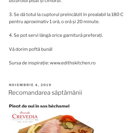
usturoiul pisat și cimbrul.
3. Se dă totul la cuptorul preîncălzit în prealabil la 180 C
pentru aproximativ 1 oră, o oră și 20 minute.
4. Se pot servi lângă orice garnitură preferați.
Vă dorim poftă bună!
Sursa de inspirație: www.edithskitchen.ro
PUBLICAT
NOIEMBRIE 4, 2019
PE
Recomandarea săptămânii
Piept de pui în sos béchamel