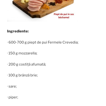
Ingrediente:
· 600-700 g piept de pui Fermele Crevedia;
· 150 g mozzarella;
· 200 g costiță afumată;
· 100 g brânză brie;
· sare;
· piper;