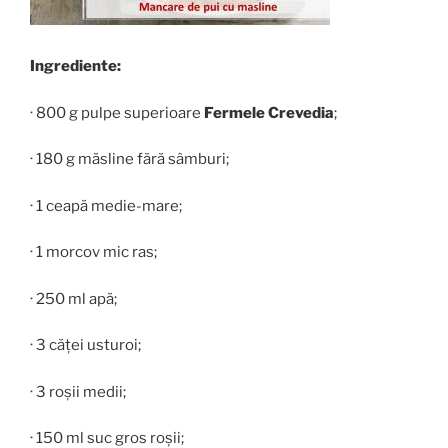
Ingrediente:
· 800 g pulpe superioare
Fermele Crevedia
;
· 180 g măsline fără sâmburi;
· 1 ceapă medie-mare;
· 1 morcov mic ras;
· 250 ml apă;
· 3 căței usturoi;
· 3 roșii medii;
· 150 ml suc gros roșii;