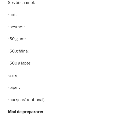
Sos béchamel:
· unt;
· pesmet;
· 50 g unt;
· 50 g făină;
· 500 g lapte;
· sare;
· piper;
· nucșoară (opțional).
Mod de preparare: