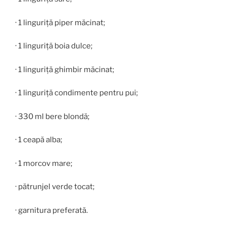
· 1 linguriță piper măcinat;
· 1 linguriță boia dulce;
· 1 linguriță ghimbir măcinat;
· 1 linguriță condimente pentru pui;
· 330 ml bere blondă;
· 1 ceapă alba;
· 1 morcov mare;
· pătrunjel verde tocat;
· garnitura preferată.