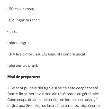
· 50 ml vin roșu;
· 1/2 linguriță zahăr;
· sare;
· piper negru;
· 3-4 fire cimbru sau 1/2 linguriță cimbru uscat;
· ulei pentru prăjit.
Mod de preparare:
1. Se scot pulpele din tigaie și se călește ceapa tocată
foarte fin și morcovul ras prin răzătoarea cu găuri mici.
Când ceapa devine sticloasă și se înmoaie, se adaugă
puțină apă (50 ml) și se lasă să fiarbă la foc mic până se