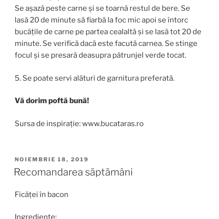
Se așază peste carne și se toarnă restul de bere. Se
lasă 20 de minute să fiarbă la foc mic apoi se întorc
bucățile de carne pe partea cealaltă și se lasă tot 20 de
minute. Se verifică dacă este facută carnea. Se stinge
focul și se presară deasupra pătrunjel verde tocat.
5. Se poate servi alături de garnitura preferată.
Vă dorim poftă bună!
Sursa de inspirație: www.bucataras.ro
PUBLICAT
NOIEMBRIE 18, 2019
PE
Recomandarea săptămâni
Ficăței în bacon
Ingrediente: