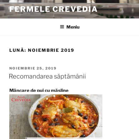
Sari
FERMELE CREVEDIA
la
conținut
Meniu
LUNĂ:
NOIEMBRIE 2019
PUBLICAT
NOIEMBRIE 25, 2019
PE
Recomandarea săptămânii
Mâncare de pui cu măsline