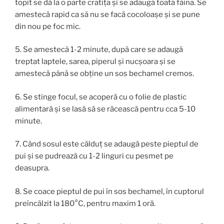
topit se dă la o parte cratița și se adaugă toată făina. Se
amestecă rapid ca să nu se facă cocoloașe și se pune
din nou pe foc mic.
5. Se amestecă 1-2 minute, după care se adaugă
treptat laptele, sarea, piperul și nucșoara și se
amestecă până se obține un sos bechamel cremos.
6. Se stinge focul, se acoperă cu o folie de plastic
alimentară și se lasă să se răcească pentru cca 5-10
minute.
7. Când sosul este călduț se adaugă peste pieptul de
pui și se pudrează cu 1-2 linguri cu pesmet pe
deasupra.
8. Se coace pieptul de pui în sos bechamel, în cuptorul
preîncălzit la 180°C, pentru maxim 1 oră.