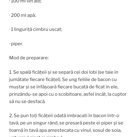
· 100 ml vin alb;
· 200 ml apă;
· 1 linguriță cimbru uscat;
· piper.
Mod de preparare:
1. Se spală ficățeii și se separă cei doi lobi (se taie în
jumătate fiecare ficățel). Se ung feliile de bacon cu
muștar și se înfășoară fiecare bucată de ficat în ele,
prinzându-se apoi cu o scobitoare, asfel încât, la cuptor
să nu se desfacă.
2. Se pun toți ficățeii odată imbracati în bacon într-o
tavă, pe un singur rând, se presară peste ei piper și se
toarnă în tavă apa amestecata cu vinul, sosul de soia,