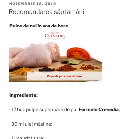
PUBLICAT
NOIEMBRIE 18, 2019
PE
Recomandarea săptămânii
Pulpe de pui în sos de bere
Ingrediente:
· 12 buc pulpe superioare de pui
Fermele Crevedia
;
· 30 ml ulei măsline;
· 1 linguriță sare;