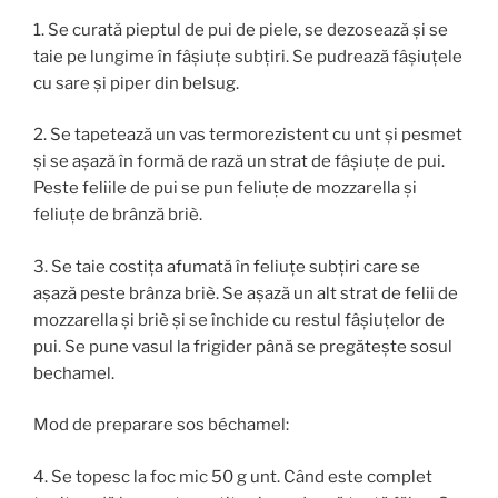
1. Se curată pieptul de pui de piele, se dezosează și se
taie pe lungime în fâșiuțe subțiri. Se pudrează fâșiuțele
cu sare și piper din belsug.
2. Se tapetează un vas termorezistent cu unt și pesmet
și se așază în formă de rază un strat de fâșiuțe de pui.
Peste feliile de pui se pun feliuțe de mozzarella și
feliuțe de brânză briè.
3. Se taie costița afumată în feliuțe subțiri care se
așază peste brânza briè. Se așază un alt strat de felii de
mozzarella și briè și se închide cu restul fâșiuțelor de
pui. Se pune vasul la frigider până se pregătește sosul
bechamel.
Mod de preparare sos béchamel:
4. Se topesc la foc mic 50 g unt. Când este complet