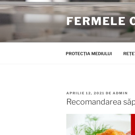
Sari
la
FERMELE 
conținut
PROTECȚIA MEDIULUI
REȚE
PUBLICAT
APRILIE 12, 2021
DE
ADMIN
PE
Recomandarea săp