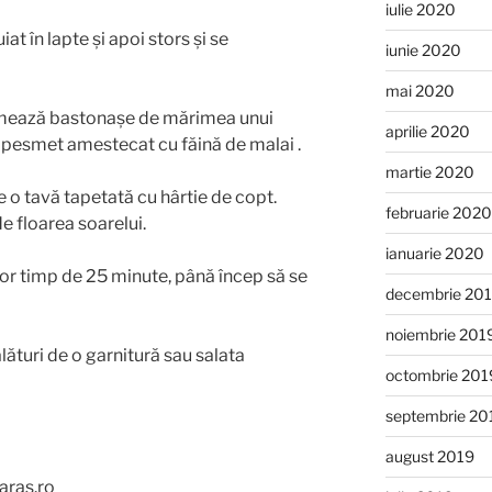
iulie 2020
at în lapte și apoi stors și se
iunie 2020
mai 2020
ormează bastonașe de mărimea unui
aprilie 2020
n pesmet amestecat cu făină de malai .
martie 2020
e o tavă tapetată cu hârtie de copt.
februarie 2020
e floarea soarelui.
ianuarie 2020
tor timp de 25 minute, până încep să se
decembrie 20
noiembrie 201
lături de o garnitură sau salata
octombrie 201
septembrie 20
august 2019
aras.ro