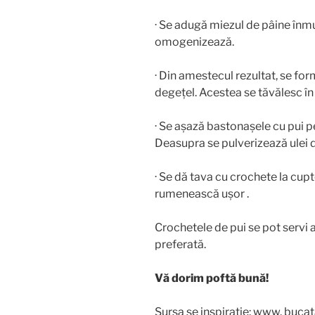
· Se adugă miezul de pâine înmui
omogenizează.
· Din amestecul rezultat, se f
degețel. Acestea se tăvălesc î
· Se așază bastonașele cu pui p
Deasupra se pulverizează ulei d
· Se dă tava cu crochete la cup
rumenească ușor .
Crochetele de pui se pot servi a
preferată.
Vă dorim poftă bună!
Sursa se inspirație: www. bucat