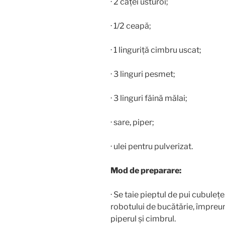
· 2 căței usturoi;
· 1/2 ceapă;
· 1 linguriță cimbru uscat;
· 3 linguri pesmet;
· 3 linguri făină mălai;
· sare, piper;
· ulei pentru pulverizat.
Mod de preparare:
· Se taie pieptul de pui cubulețe
robotului de bucătărie, împreună
piperul și cimbrul.