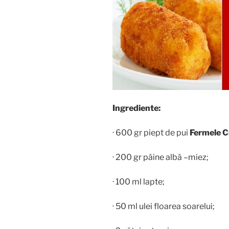
Ingrediente:
· 600 gr piept de pui
Fermele C
· 200 gr pâine albă –miez;
· 100 ml lapte;
· 50 ml ulei floarea soarelui;